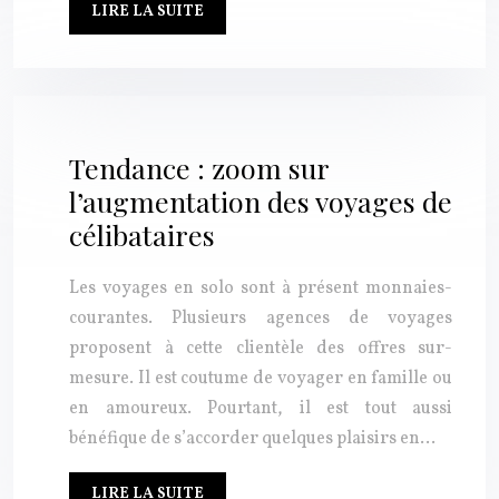
LIRE LA SUITE
Tendance : zoom sur
l’augmentation des voyages de
célibataires
Les voyages en solo sont à présent monnaies-
courantes. Plusieurs agences de voyages
proposent à cette clientèle des offres sur-
mesure. Il est coutume de voyager en famille ou
en amoureux. Pourtant, il est tout aussi
bénéfique de s’accorder quelques plaisirs en…
LIRE LA SUITE