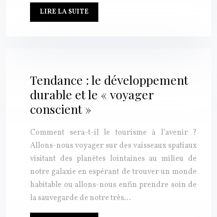
LIRE LA SUITE
Tendance : le développement
durable et le « voyager
conscient »
Comment sera-t-il le tourisme à l’avenir ?
Allons-nous voyager sur des vaisseaux spatiaux
visitant des planètes lointaines au milieu de
notre galaxie en espérant de trouver un monde
habitable ou allons-nous enfin prendre soin de
la sauvegarde de notre très…